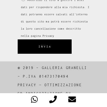
dati per rispondere alla mia richiesta. I
dati potranno essere salvati all'interno
di questo sito ma potrà essere richiesta
la loro cancellazione come descritto
nella pagina
Privacy
INVIA
© 2019 – GALLERIA GRANELLI
–
P.IVA 01473170494
PRIVACY
–
OTTIMIZZAZIONE
ED
INDICIZZAZIONE
BY
PIRAMEDIA SRL