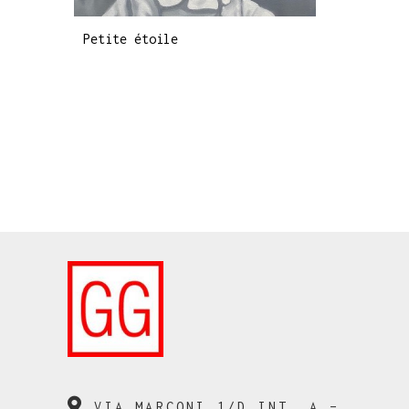
Petite étoile
VIA MARCONI 1/D INT. A –