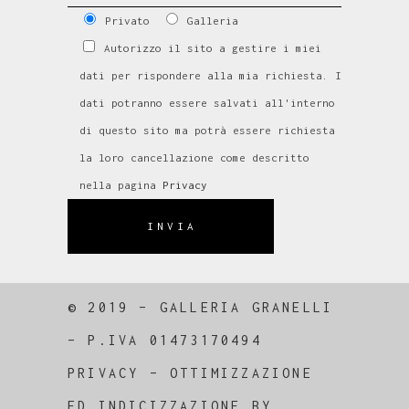
Privato
Galleria
Autorizzo il sito a gestire i miei
dati per rispondere alla mia richiesta. I
dati potranno essere salvati all'interno
di questo sito ma potrà essere richiesta
la loro cancellazione come descritto
nella pagina
Privacy
INVIA
© 2019 – GALLERIA GRANELLI
–
P.IVA 01473170494
PRIVACY
–
OTTIMIZZAZIONE
ED
INDICIZZAZIONE
BY