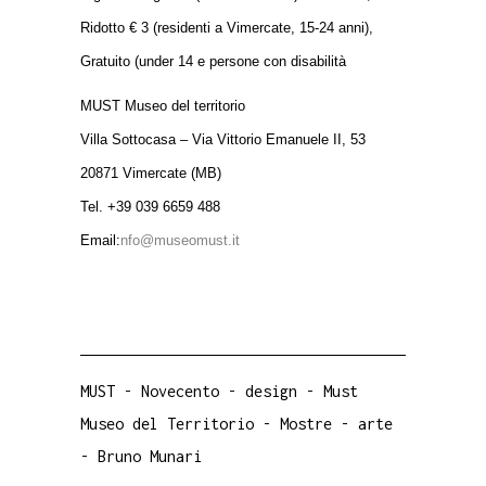
Ridotto € 3 (residenti a Vimercate, 15-24 anni),
Gratuito (under 14 e persone con disabilità
MUST
Museo del territorio
Villa Sottocasa – Via Vittorio Emanuele II, 53
20871 Vimercate (MB)
Tel. +39 039 6659 488
Email:
nfo@museomust.it
MUST
-
Novecento
-
design
-
Must
Museo del Territorio
-
Mostre
-
arte
-
Bruno Munari