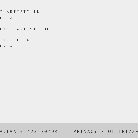
RI ARTISTI IN
LERIA
RENTI ARTISTICHE
VIZI DELLA
LERIA
P.IVA 01473170494
PRIVACY
–
OTTIMIZZ