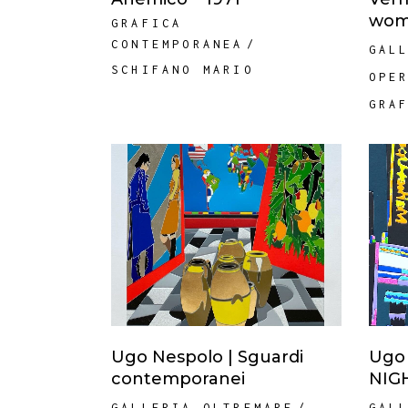
woma
GRAFICA
CONTEMPORANEA
GAL
SCHIFANO MARIO
OPE
GRA
Ugo Nespolo | Sguardi
Ugo 
contemporanei
NIG
GALLERIA OLTREMARE
GAL