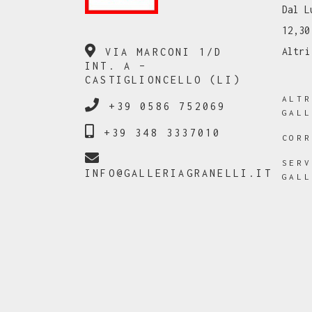
Dal L
12,30
Altri
VIA MARCONI 1/D
INT. A –
CASTIGLIONCELLO (LI)
ALT
+39 0586 752069
GAL
+39 348 3337010
COR
SER
INFO@GALLERIAGRANELLI.IT
GAL