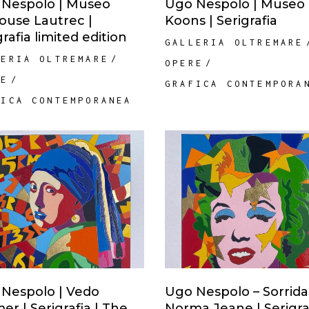
Nespolo | Museo
Ugo Nespolo | Museo
ouse Lautrec |
Koons | Serigrafia
grafia limited edition
GALLERIA OLTREMARE
LERIA OLTREMARE
OPERE
RE
GRAFICA CONTEMPORA
FICA CONTEMPORANEA
Nespolo | Vedo
Ugo Nespolo – Sorrida
er | Serigrafia | The
Norma Jeane | Serigraf