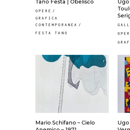
Tano Festa | Obelisco
Ugo 
Toul
OPERE
Seri
GRAFICA
GAL
CONTEMPORANEA
FESTA TANO
OPE
GRA
Mario Schifano – Cielo
Ugo 
Anemico – 1971
Verm