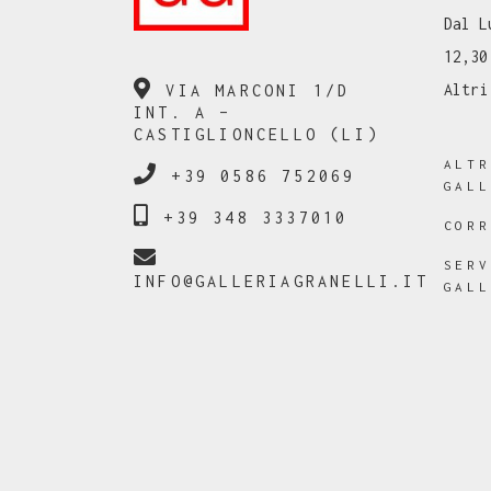
Dal L
12,30
Altri
VIA MARCONI 1/D
INT. A –
CASTIGLIONCELLO (LI)
ALT
+39 0586 752069
GAL
+39 348 3337010
COR
SER
INFO@GALLERIAGRANELLI.IT
GAL