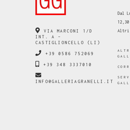
Dal L
12,30
Altri
VIA MARCONI 1/D
INT. A –
CASTIGLIONCELLO (LI)
ALT
+39 0586 752069
GAL
+39 348 3337010
COR
SER
INFO@GALLERIAGRANELLI.IT
GAL