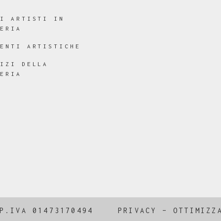
RI ARTISTI IN
LERIA
RENTI ARTISTICHE
VIZI DELLA
LERIA
P.IVA 01473170494
PRIVACY
–
OTTIMIZZ