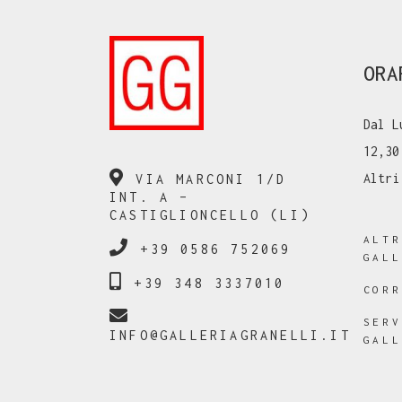
ORA
Dal L
12,30
Altri
VIA MARCONI 1/D
INT. A –
CASTIGLIONCELLO (LI)
ALT
+39 0586 752069
GAL
+39 348 3337010
COR
SER
INFO@GALLERIAGRANELLI.IT
GAL