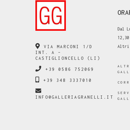
ORA
Dal L
12,30
Altri
VIA MARCONI 1/D
INT. A –
CASTIGLIONCELLO (LI)
ALT
+39 0586 752069
GAL
+39 348 3337010
COR
SER
INFO@GALLERIAGRANELLI.IT
GAL