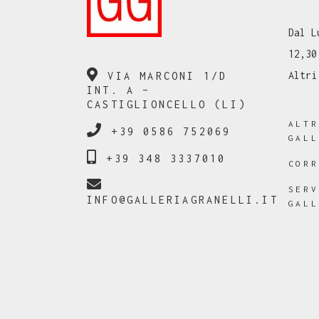
Dal L
12,30
Altri
VIA MARCONI 1/D
INT. A –
CASTIGLIONCELLO (LI)
ALT
+39 0586 752069
GAL
+39 348 3337010
COR
SER
INFO@GALLERIAGRANELLI.IT
GAL