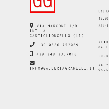
Dal L
12,30
Altri
VIA MARCONI 1/D
INT. A –
CASTIGLIONCELLO (LI)
ALT
+39 0586 752069
GAL
+39 348 3337010
COR
SER
INFO@GALLERIAGRANELLI.IT
GAL