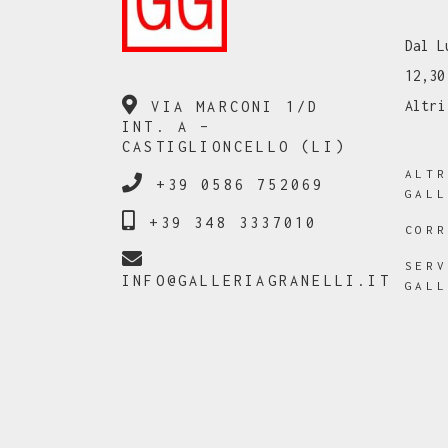
Dal L
12,30
Altri
VIA MARCONI 1/D
INT. A –
CASTIGLIONCELLO (LI)
ALT
+39 0586 752069
GAL
+39 348 3337010
COR
SER
INFO@GALLERIAGRANELLI.IT
GAL