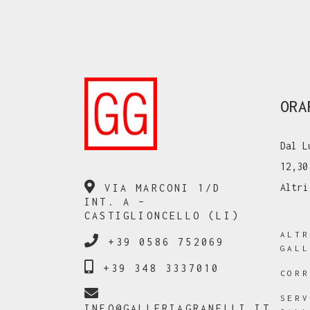
ORA
Dal L
12,30
Altri
VIA MARCONI 1/D
INT. A –
CASTIGLIONCELLO (LI)
ALT
+39 0586 752069
GAL
+39 348 3337010
COR
SER
INFO@GALLERIAGRANELLI.IT