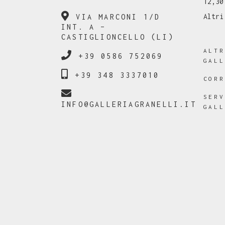
12,30
Altri
VIA MARCONI 1/D
INT. A –
CASTIGLIONCELLO (LI)
ALT
+39 0586 752069
GAL
+39 348 3337010
COR
SER
INFO@GALLERIAGRANELLI.IT
GAL