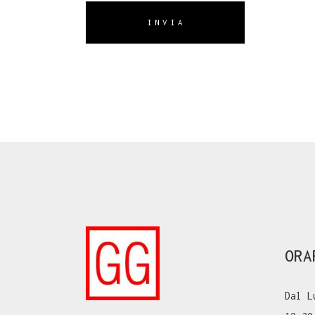
INVIA
ORA
Dal L