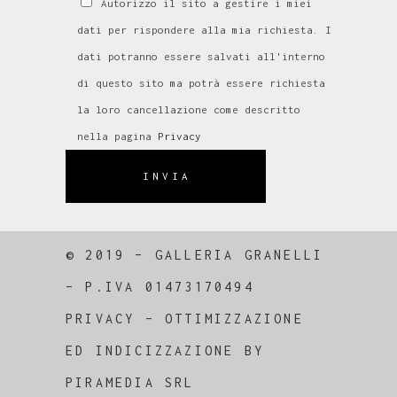
Autorizzo il sito a gestire i miei
dati per rispondere alla mia richiesta. I
dati potranno essere salvati all'interno
di questo sito ma potrà essere richiesta
la loro cancellazione come descritto
nella pagina
Privacy
INVIA
© 2019 – GALLERIA GRANELLI
–
P.IVA 01473170494
PRIVACY
–
OTTIMIZZAZIONE
ED
INDICIZZAZIONE
BY
PIRAMEDIA SRL