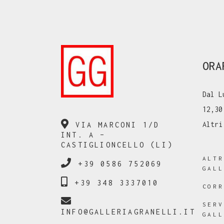
ORA
Dal L
12,30
Altri
VIA MARCONI 1/D
INT. A –
CASTIGLIONCELLO (LI)
ALT
+39 0586 752069
GAL
+39 348 3337010
COR
SER
INFO@GALLERIAGRANELLI.IT
GAL