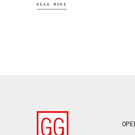
READ MORE
OPE