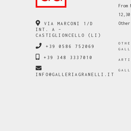
From 
12,30
Other
VIA MARCONI 1/D
INT. A –
CASTIGLIONCELLO (LI)
OTH
+39 0586 752069
GAL
+39 348 3337010
ART
GAL
INFO@GALLERIAGRANELLI.IT