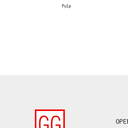
Pulp
OPE