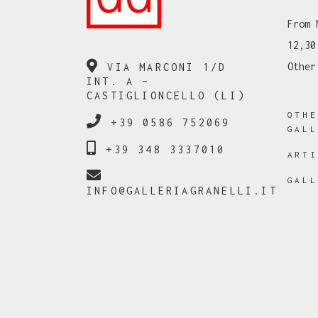
From 
12,30
Other
VIA MARCONI 1/D
INT. A –
CASTIGLIONCELLO (LI)
OTH
+39 0586 752069
GAL
+39 348 3337010
ART
GAL
INFO@GALLERIAGRANELLI.IT