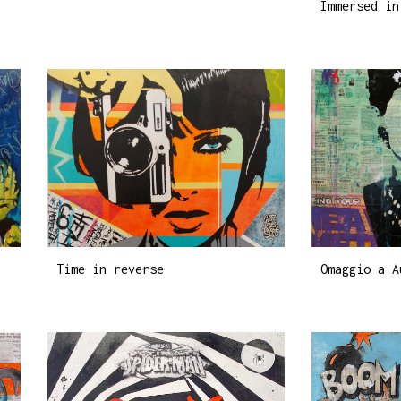
Immersed in
Time in reverse
Omaggio a A