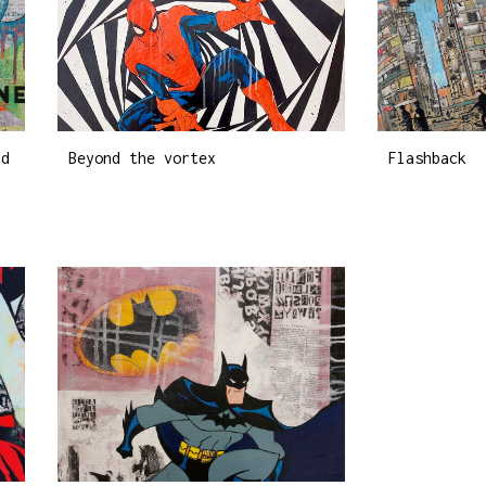
nd
Beyond the vortex
Flashback