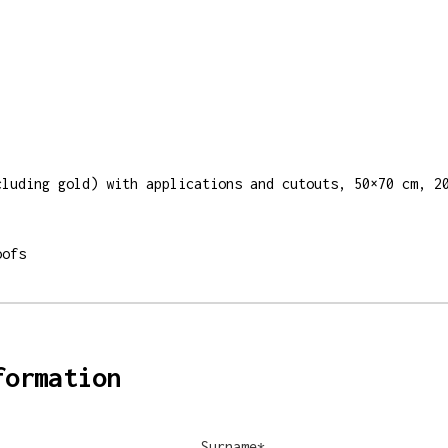
cluding gold) with applications and cutouts, 50×70 cm, 2
oofs
formation