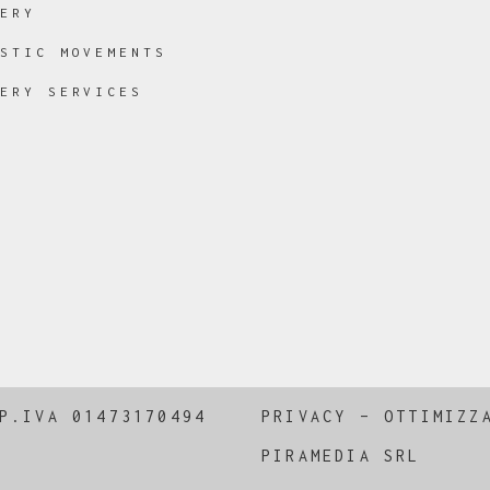
LERY
ISTIC MOVEMENTS
LERY SERVICES
P.IVA 01473170494
PRIVACY
–
OTTIMIZZ
PIRAMEDIA SRL