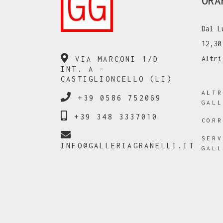
ORA
Dal L
12,30
Altri
VIA MARCONI 1/D
INT. A –
CASTIGLIONCELLO (LI)
ALT
+39 0586 752069
GAL
+39 348 3337010
COR
SER
INFO@GALLERIAGRANELLI.IT
GAL