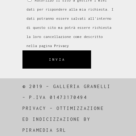
Autorizzo il sito a gestire i miei
dati per rispondere alla mia richiesta. I
dati potranno essere salvati all'interno
di questo sito ma potrà essere richiesta
la loro cancellazione come descritto
nella pagina
Privacy
INVIA
© 2019 – GALLERIA GRANELLI
–
P.IVA 01473170494
PRIVACY
–
OTTIMIZZAZIONE
ED
INDICIZZAZIONE
BY
PIRAMEDIA SRL